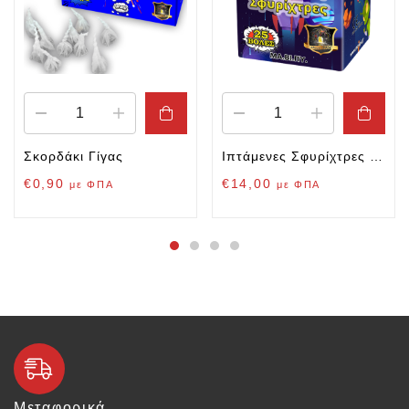
Σκορδάκι Γίγας
Ιπτάμενες Σφυρίχτρες 25βολών
€
0,90
€
14,00
με ΦΠΑ
με ΦΠΑ
Μεταφορικά