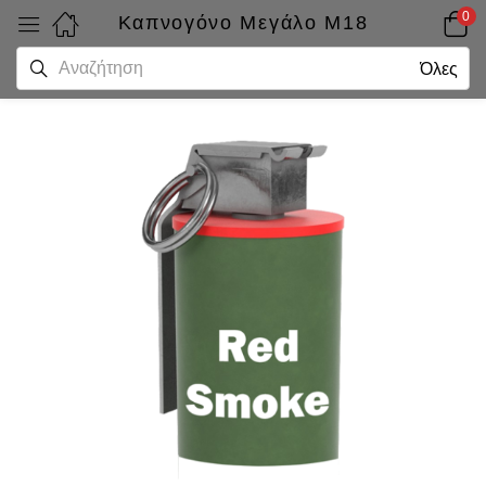
0
Καπνογόνο Μεγάλο M18