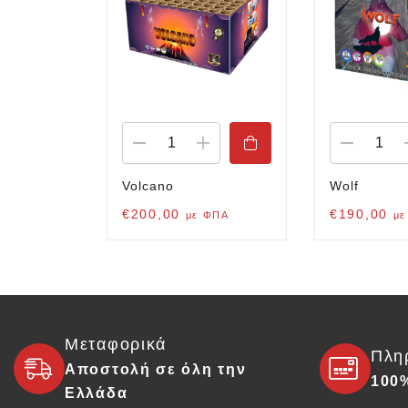
Volcano
Wolf
€
200,00
€
190,00
με ΦΠΑ
με
Μεταφορικά
Πλη
Αποστολή σε όλη την
100
Ελλάδα