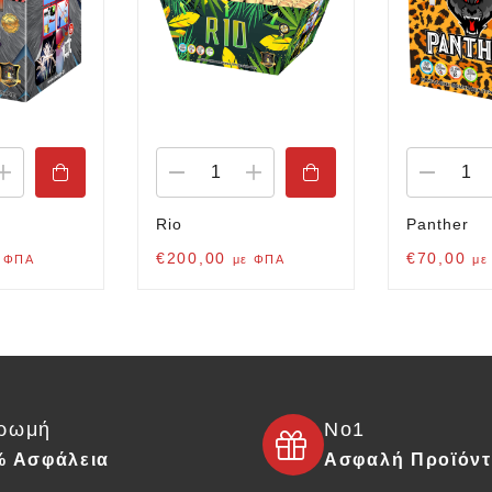
Rio
Panther
€
200,00
€
70,00
 ΦΠΑ
με ΦΠΑ
με
ρωμή
Νο1
% Ασφάλεια
Ασφαλή Προϊόν