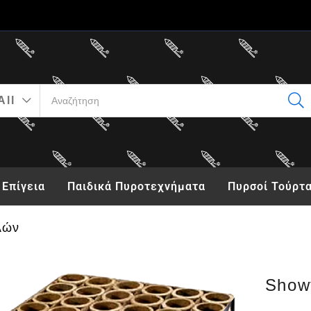
All
Επίγεια
Παιδικά Πυροτεχνήματα
Πυρσοί Τούρτ
λών
Show