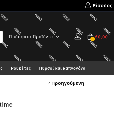
Είσοδος
€
0,00
Πρόσφατα Προϊόντα
0
ας
Ρουκέτες
Πυρσοί και καπνογόνα
Προηγούμενη
time