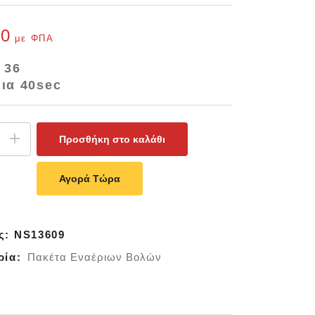
00
με ΦΠΑ
 36
ια 40sec
Προσθήκη στο καλάθι
Αγορά Τώρα
ς:
NS13609
ρία:
Πακέτα Εναέριων Βολών