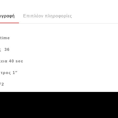
ιγραφή
Επιπλέον πληροφορίες
time
ς 36
εια 40 sec
ετρος 1″
F2