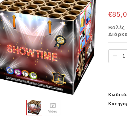
€
85,
Βολές
Διάρκε
Κωδικό
Κατηγο