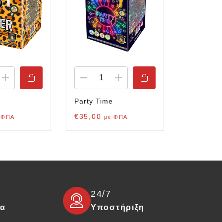
Party Time
Thor
€
35,00
€
200,00
 ΦΠΑ
με ΦΠΑ
24/7
τα
Υποστήριξη