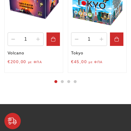
Volcano
Tokyo
€
200,00
€
45,00
με ΦΠΑ
με ΦΠΑ